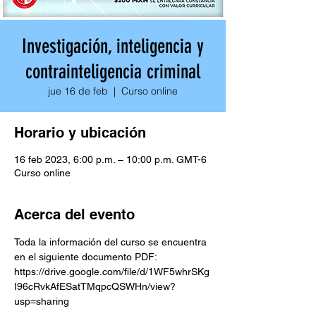
Investigación, inteligencia y
contrainteligencia criminal
jue 16 de feb
  |  
Curso online
Horario y ubicación
16 feb 2023, 6:00 p.m. – 10:00 p.m. GMT-6
Curso online
Acerca del evento
Toda la información del curso se encuentra 
en el siguiente documento PDF:
https://drive.google.com/file/d/1WF5whrSKg
I96cRvkAfESatTMqpcQSWHn/view?
usp=sharing