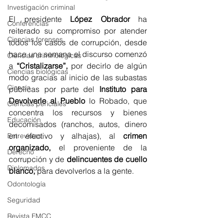
Investigación criminal
El presidente 
López Obrador
 ha 
Conferencias
reiterado su compromiso por atender 
Ciencias forenses
todos los casos de corrupción, desde 
hace una semana el discurso comenzó 
Ciencias criminológicas
a 
“Cristalizarse”,
 por decirlo de algún 
Ciencias biológicas
modo gracias al inicio de las subastas 
Ciencia
públicas por parte del 
Instituto para 
Devolverle al Pueblo
 lo Robado, que 
Ciencias periciales
concentra los recursos y bienes 
Educación
decomisados (ranchos, autos, dinero 
en efectivo y alhajas), al 
crimen 
Entrevistas
organizado,
 el proveniente de la 
Derecho
corrupción y de 
delincuentes de cuello 
Diplomados
blanco,
 para devolverlos a la gente.
Odontología
Seguridad
Revista FMCC