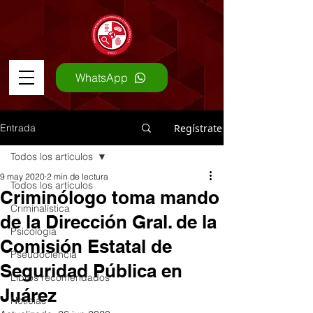
WhatsApp
Entrada
Regístrate
Todos los artículos
9 may 2020
2 min de lectura
Todos los artículos
Criminólogo toma mando
Criminalística
de la Dirección Gral. de la
Psicología
Comisión Estatal de
Pseudociencia
Seguridad Pública en
Libros recomendados
Juárez
Noticias