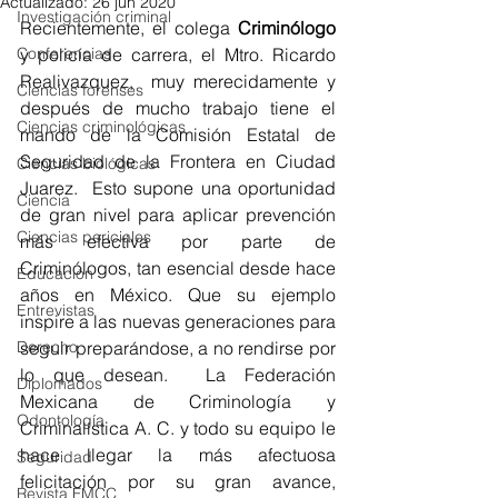
Actualizado:
26 jun 2020
Investigación criminal
Recientemente, el colega 
Criminólogo
Conferencias
y policía de carrera, el Mtro. Ricardo 
Realivazquez,  muy merecidamente y 
Ciencias forenses
después de mucho trabajo tiene el 
Ciencias criminológicas
mando de la Comisión Estatal de 
Seguridad de la Frontera en Ciudad 
Ciencias biológicas
Juarez.  Esto supone una oportunidad 
Ciencia
de gran nivel para aplicar prevención 
Ciencias periciales
más efectiva por parte de 
Criminólogos, tan esencial desde hace 
Educación
años en México. Que su ejemplo 
Entrevistas
inspire a las nuevas generaciones para 
Derecho
seguir preparándose, a no rendirse por 
lo que desean.  La Federación 
Diplomados
Mexicana de Criminología y 
Odontología
Criminalística A. C. y todo su equipo le 
hace llegar la más afectuosa 
Seguridad
felicitación por su gran avance, 
Revista FMCC