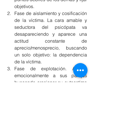
objetivos. 
Fase de aislamiento y cosificación 
de la víctima. La cara amable y 
seductora del psicópata va 
desapareciendo y aparece una 
actitud constante de 
aprecio/menosprecio, buscando 
un solo objetivo: la dependencia 
de la víctima. 
Fase de explotación. Atacan 
emocionalmente a sus parejas 
buscando erosionar su autoestima 
y avergonzarlas, todo ello con el 
fin de aumentar el grado de control 
y su poder sobre ellas, y sobre 
todo por el mero placer de hacer 
daño. El psicópata subclínico no 
quiere en absoluto a su pareja. 