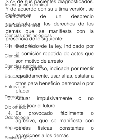
25% de sus pacientes diagnosticados. 
Investigación criminal
Y de acuerdo con su ultima versión, se 
Conferencias
caracteriza de un desprecio 
persistente por los derechos de los 
Ciencias forenses
demás que se manifiesta con la 
Ciencias criminológicas
presencia de lo siguiente:
Ciencias biológicas
Desprecio de la ley, indicado por 
la comisión repetida de actos que 
Ciencia
son motivo de arresto
Ciencias periciales
Ser engañoso, indicada por mentir 
repetidamente, usar alias, estafar a 
Educación
otros para beneficio personal o por 
Entrevistas
placer
Derecho
Actuar impulsivamente o no 
planificar el futuro
Diplomados
Es provocado fácilmente o 
Odontología
agresivo, que se manifiesta con 
Seguridad
peleas físicas constantes o 
agresiones a los demás
Revista FMCC