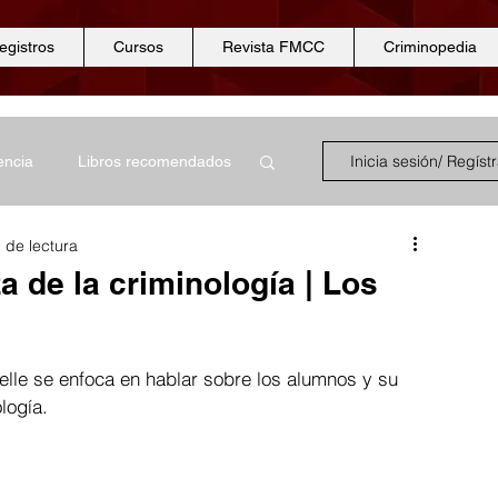
egistros
Cursos
Revista FMCC
Criminopedia
Inicia sesión/ Regíst
encia
Libros recomendados
 de lectura
encias forenses
a de la criminología | Los
Ciencias periciales
elle se enfoca en hablar sobre los alumnos y su 
logía.  
Odontología
Seguridad