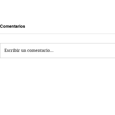
Comentarios
Escribir un comentario...
Criminologí
¿Qué es el fentanilo y por
qué es tan peligroso?