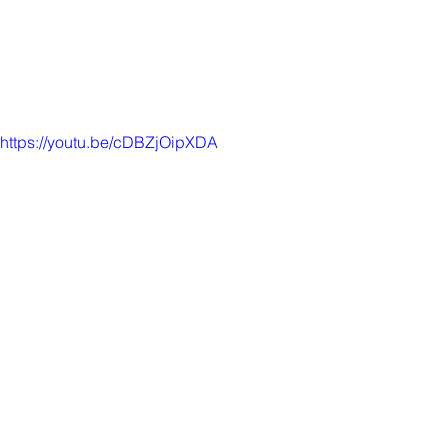
Revista FMCC
Procesos
https://youtu.be/cDBZjOipXDA