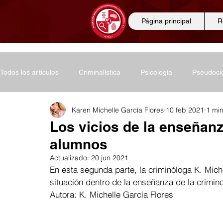
Página principal
R
Todos los artículos
Criminalística
Psicología
Pseudoci
Karen Michelle García Flores
10 feb 2021
1 min
Noticias
Investigación criminal
Conferencias
Ci
Los vicios de la enseñanz
alumnos
Ciencias criminológicas
Ciencias biológicas
Ciencia
Actualizado:
20 jun 2021
En esta segunda parte, la criminóloga K. Mich
situación dentro de la enseñanza de la crimino
Educación
Entrevistas
Derecho
Diplomados
Autora: K. Michelle García Flores  