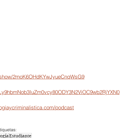
com/show/2moK6OHdKYwJyueCnqWsG9
HM6Ly9hbmNob3IuZm0vcy80ODY3N2ViOC9wb2RjYXN0
ogiaycriminalistica.com/podcast
tiquetas:
ogía
Estudiante