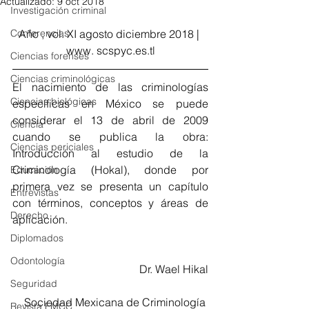
Actualizado:
9 oct 2018
Investigación criminal
Conferencias
Año , vol. XI agosto diciembre 2018 | 
www. scspyc.es.tl
Ciencias forenses
Ciencias criminológicas
El nacimiento de las criminologías 
Ciencias biológicas
específicas en México se puede 
considerar el 13 de abril de 2009 
Ciencia
cuando se publica la obra: 
Ciencias periciales
Introducción al estudio de la 
Criminología (Hokal), donde por 
Educación
primera vez se presenta un capítulo 
Entrevistas
con términos, conceptos y áreas de 
Derecho
aplicación. 
Diplomados
Odontología
Dr. Wael Hikal
Seguridad
Sociedad Mexicana de Criminología 
Revista FMCC