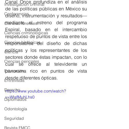
Canal Once profundiza en el análisis 
Investigación criminal
de las políticas públicas en México su 
Conferencias
diseño, instrumentación y resultados— 
mediante el estreno del programa 
Ciencias forenses
Espiral, basado en el intercambio 
Ciencias criminológicas
respetuoso de puntos de vista entre los 
Ciencias biológicas
responsables del diseño de dichas 
políticas y los representantes de los 
Ciencia
sectores donde éstas impactan, con lo 
Ciencias periciales
cual se ofrece al televidente un 
panorama rico en puntos de vista 
Educación
desde diferentes ópticas.
Entrevistas
Derecho
https://www.youtube.com/watch?
v=WlafMuhLhs0
Diplomados
Odontología
Seguridad
Revista FMCC