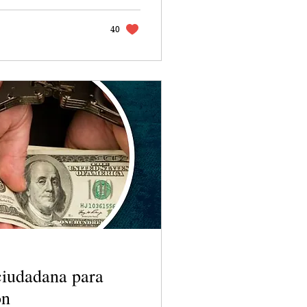
40
 ciudadana para
ón