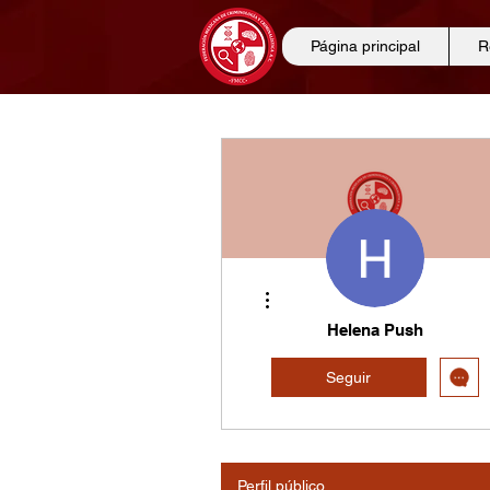
Página principal
R
Más acciones
Helena Push
Seguir
Perfil público