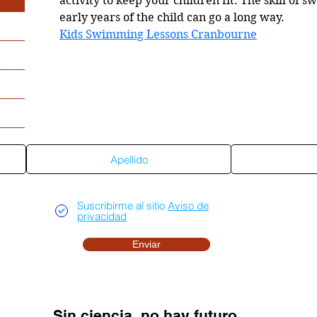
activity to keep your children fit. The skill of
early years of the child can go a long way.
Kids Swimming Lessons Cranbourne
Suscríbete al sitio
Suscribirme al sitio
Aviso de
privacidad
Enviar
Sin ciencia, no hay futuro