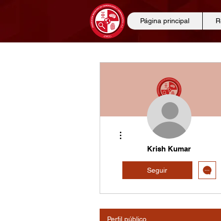
Página principal
R
Más acciones
Krish Kumar
Seguir
Perfil público