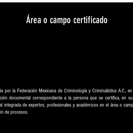
Área o campo certificado
ención Psico-Legal en Casos de Menores 
Vigencia
15/2/2026
ida por la Federación Mexicana de Criminología y Criminalística A.C., e
dación documental correspondiente a la persona que se certifica, en su
nal integrada de expertos, profesionales y académicos en el área o camp
ción de procesos.