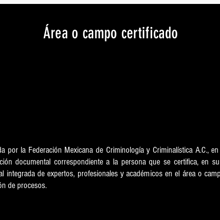
Área o campo certificado
ervención forense de incendios y explosi
Vigencia
28 de febrero de 2029
ida por la Federación Mexicana de Criminología y Criminalística A.C., e
dación documental correspondiente a la persona que se certifica, en su
nal integrada de expertos, profesionales y académicos en el área o camp
ción de procesos.