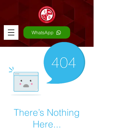
WhatsApp
There’s Nothing
Here...