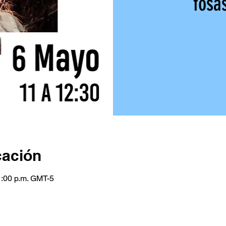
fosa
cación
1:00 p.m. GMT-5