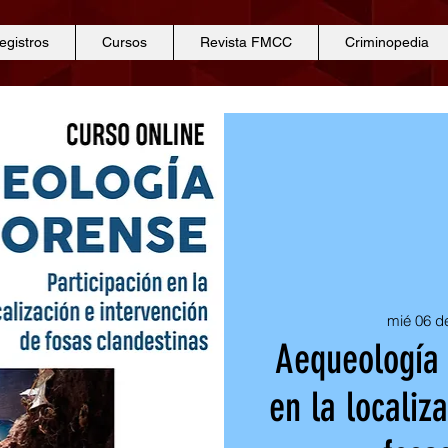
egistros
Cursos
Revista FMCC
Criminopedia
mié 06 d
Aequeología 
en la localiz