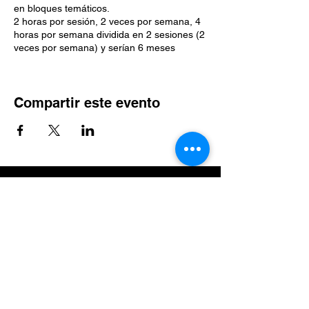
en bloques temáticos.
2 horas por sesión, 2 veces por semana, 4
horas por semana dividida en 2 sesiones (2
veces por semana) y serían 6 meses
✅ DIRIGIDO:
🔹Estudiantes de Criminología, Derecho,
Compartir este evento
Medicina, Psiquiatría, Psicología entre otras.
🔹Cuerpos de Seguridad y Funcionarios
encargados de hacer cumplir la Ley (
Policías, Guardia Nacional, etc).
🔹Funcionarios Judiciales
🔹Legisladores
🔹Funcionarios de Instituciones
Suscríbete al sitio
Penitenciarias
🔹Funcionarios de Atención a Víctimas
🔹Personal del Sector Salud (Psiquiatras,
Psicólogos, Médicos).
🔹Trabajadores Sociales
🔹Otros funcionarios públicos
🔹Periodistas
🔹Abogados