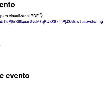
ento
 para visualizar el PDF 👇
ile/d/1fqFjhrXtffkpsm2vcM3qRUxZSxfmPjJ3/view?usp=sharing
 
e evento