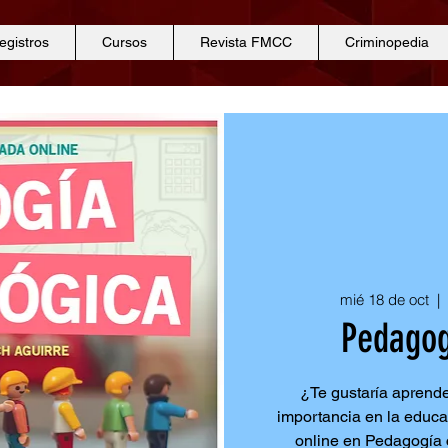
egistros
Cursos
Revista FMCC
Criminopedia
mié 18 de oct
  | 
Pedagog
¿Te gustaría aprende
importancia en la educa
online en Pedagogía c