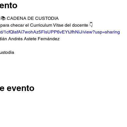
ento
👮🏻📚 CADENA DE CUSTODIA
k para checar el Curriculum Vitae del docente 👇
ile/d/1cfQlafAi7wohAz5FlsUPP6vEYtJfhNiJ/view?usp=sharing
stián Andrés Astete Fernández 
stodia 
e evento