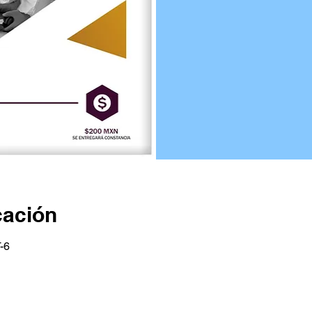
cación
-6