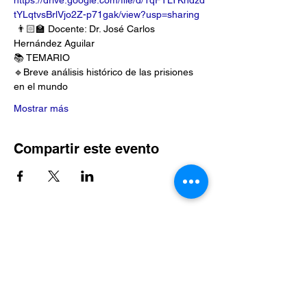
https://drive.google.com/file/d/1qFTLTKhdzd
tYLqtvsBrlVjo2Z-p71gak/view?usp=sharing
 👨🏻‍🏫 Docente: Dr. José Carlos 
Hernández Aguilar 
📚 TEMARIO
🔹Breve análisis histórico de las prisiones 
en el mundo 
Mostrar más
Compartir este evento
Suscríbete al sitio