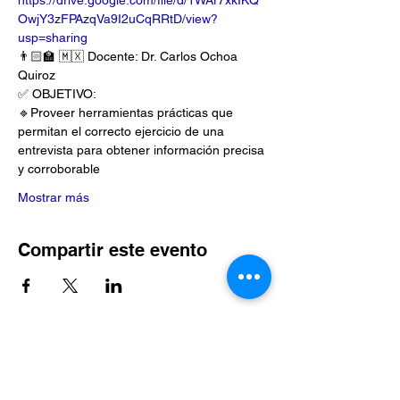
https://drive.google.com/file/d/1WAr7xkIKQ
OwjY3zFPAzqVa9I2uCqRRtD/view?
usp=sharing
👨🏻‍🏫 🇲🇽 Docente: Dr. Carlos Ochoa 
Quiroz
✅ OBJETIVO:
🔹Proveer herramientas prácticas que 
permitan el correcto ejercicio de una 
entrevista para obtener información precisa 
y corroborable
Mostrar más
Compartir este evento
Suscríbete al sitio