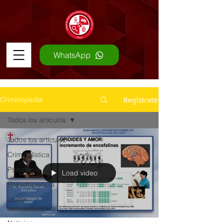
WhatsApp
Regístrate
Criminopedia
Todos los artículos
Todos los artículos
Criminalística
Psicología
Load video
Pseudociencia
Libros
recomendados