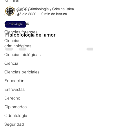
Noticias
Investigación
FMCC Criminología y Criminalística
15 dic 2020
0 min de lectura
criminal
Conferencias
Psicología
Ciencias forenses
Fisiobiología del amor
Ciencias
criminológicas
Ciencias biológicas
Ciencia
Ciencias periciales
Educación
Entrevistas
Derecho
Diplomados
Odontología
Seguridad