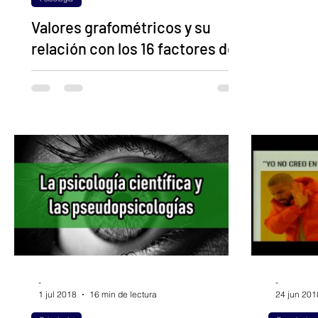
movimient
Valores grafométricos y su
relación con los 16 factores de
la personalidad
Autores: Guzmán-Gonzáles, J. | Centro de
evaluación e investigación en Psicología.
Centro universitario de ciencias de la
Salud,...
-
-
1 jul 2018
16 min de lectura
24 jun 201