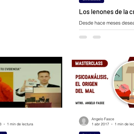
o hacia...
Los lenones de la c
Desde hace meses dese
escribir de forma ardua s
situación que se está pr
México (es seguro que ocu
Angelo Fasce
8
1 min de lectura
1 abr 2017
1 min de le