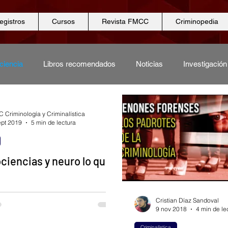
egistros
Cursos
Revista FMCC
Criminopedia
ciencia
Libros recomendados
Noticias
Investigación
gicas
Ciencias biológicas
Ciencia
Ciencias periciale
 Criminología y Criminalística
ept 2019
5 min de lectura
Seguridad
Revista FMCC
Procesos
iencias y neuro lo que
el estado sésil al movimiento
Cristian Díaz Sandoval
quirió del desarrollo de un
9 nov 2018
4 min de le
ervioso capaz de coordinar el
Criminalística