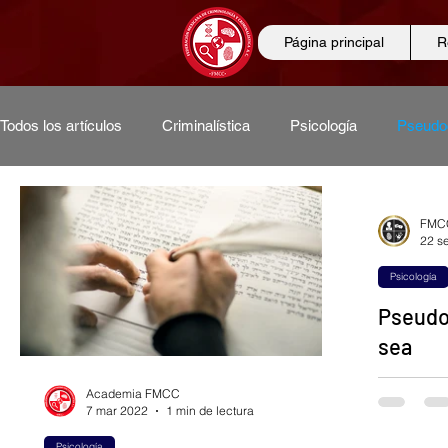
Página principal
R
Todos los artículos
Criminalística
Psicología
Pseudo
Conferencias
Ciencias forenses
Ciencias criminoló
FMCC
22 s
Psicología
Entrevistas
Derecho
Diplomados
Odontología
Pseudoc
sea
El paso d
Academia FMCC
activo, re
7 mar 2022
1 min de lectura
sistema n
Psicología