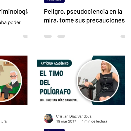
riminología
Peligro, pseudociencia en la
mira, tome sus precauciones
aba poder
obre esta
Vamos a conocer lo que tu letra
esentando en
manuscrita dice de ti, de tu personalidad,
rra lo...
conociendo todos sus secretos,
aprendiendo al mismo tiempo el...
Cristian Díaz Sandoval
ctura
19 mar 2017
4 min de lectura