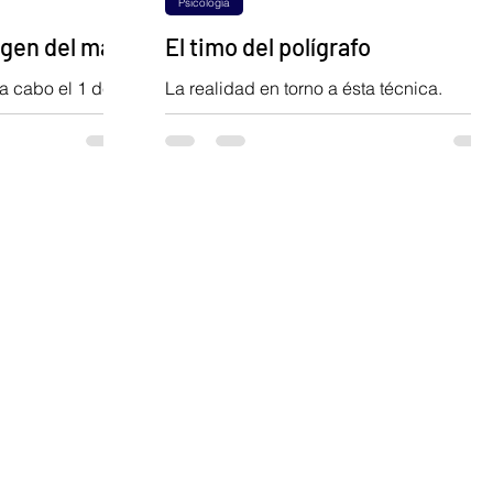
Psicología
igen del mal
El timo del polígrafo
 a cabo el 1 de
La realidad en torno a ésta técnica.
nente, el Mtro.
 en filosofía de