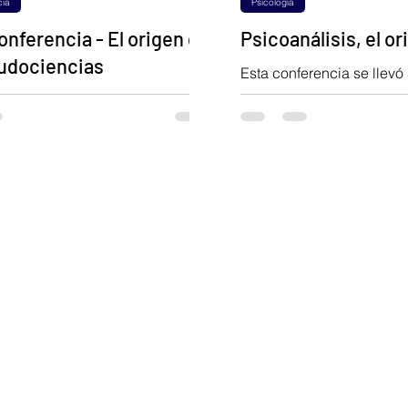
cia
Psicología
nferencia - El origen de
Psicoanálisis, el or
eudociencias
Esta conferencia se llevó
abril de 2017, donde el po
el origen de las
Angelo Fasce, Doctorando
encias? ¿Por qué creemos en
la ciencia y...
ué las hacen tan atractivas?
s, médico y psiquiatra, nos...