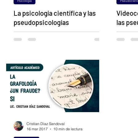
Psicología
Pseudocien
La psicología científica y las
Videoco
pseudopsicologías
las ps
La Psicología científica La Psicología
¿Cuál es 
nace como ciencia en el siglo XIX. Es un
pseudoci
momento apasionante donde sesudos
ellas? ¿Q
filósofos del...
Daniel Ort
Cristian Díaz Sandoval
16 mar 2017
10 min de lectura