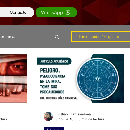
WhatsApp
Contacto
 criminal
Inicia sesión/ Regístrate
s
Educación
Cristian Díaz Sandoval
ctura
8 nov 2018
5 min de lectura
Psicología