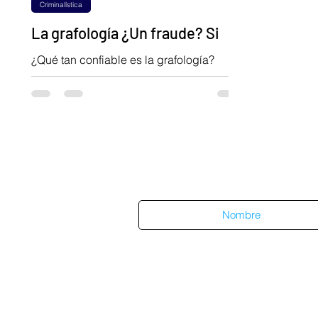
Criminalística
La grafología ¿Un fraude? Si
¿Qué tan confiable es la grafología?
¿Realmente es tan válida como suele
divulgarse? En este artículo se exploran
éstas y más cuestiones.