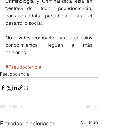
Criminología y Criminalística está en 
contra de toda pseudociencia, 
Procesos
considerándola perjudicial para el 
desarrollo social.
No olvides compartir para que estos 
conocimientos lleguen a más 
personas.
#Pseudociencia
Pseudociencia
Ver todo
Entradas relacionadas