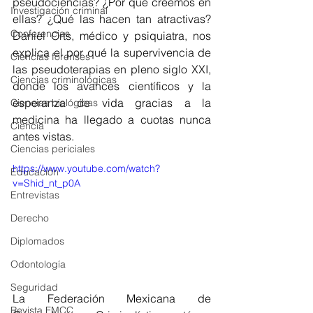
pseudociencias? ¿Por qué creemos en 
Investigación criminal
ellas? ¿Qué las hacen tan atractivas? 
Conferencias
Daniel Orts, médico y psiquiatra, nos 
explica el por qué la supervivencia de 
Ciencias forenses
las pseudoterapias en pleno siglo XXI, 
Ciencias criminológicas
donde los avances científicos y la 
esperanza de vida gracias a la 
Ciencias biológicas
medicina ha llegado a cuotas nunca 
Ciencia
antes vistas.
Ciencias periciales
https://www.youtube.com/watch?
Educación
v=Shid_nt_p0A
Entrevistas
Derecho
Diplomados
Odontología
Seguridad
La Federación Mexicana de 
Revista FMCC