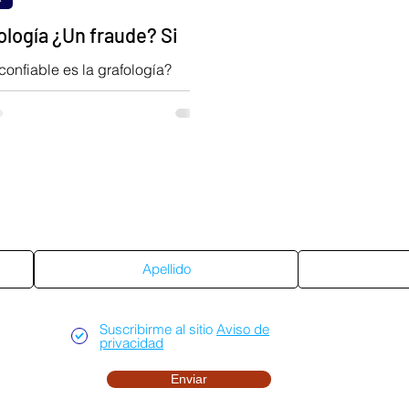
ología ¿Un fraude? Si
confiable es la grafología?
e es tan válida como suele
e? En este artículo se exploran
ás cuestiones.
Suscríbete al sitio
Suscribirme al sitio
Aviso de
privacidad
Enviar