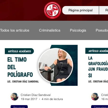
Página principal
R
Todos los artículos
Criminalística
Psicología
Pseudo
Conferencias
Ciencias forenses
Ciencias criminoló
Entrevistas
Derecho
Diplomados
Odontología
Cristian Díaz Sandoval
Cris
19 mar 2017
4 min de lectura
16 m
Psicología
Criminalístic