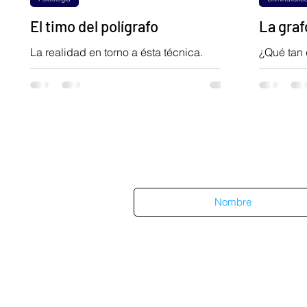
El timo del polígrafo
La graf
La realidad en torno a ésta técnica.
¿Qué tan 
¿Realment
divulgars
éstas y m