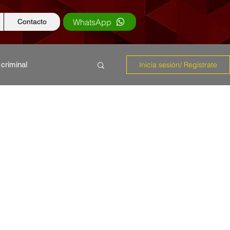
WhatsApp
Contacto
 criminal
Inicia sesión/ Regístrate
s
Educación