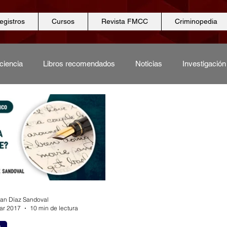
egistros
Cursos
Revista FMCC
Criminopedia
ciencia
Libros recomendados
Noticias
Investigación
gicas
Ciencias biológicas
Ciencia
Ciencias periciale
Seguridad
Revista FMCC
Procesos
tian Díaz Sandoval
ar 2017
10 min de lectura
a