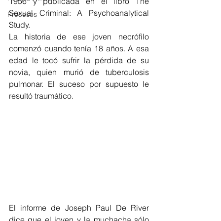
1956 y publicada en el libro The 
Sexual Criminal: A Psychoanalytical 
Procesos
Study.
La historia de ese joven necrófilo 
comenzó cuando tenía 18 años. A esa 
edad le tocó sufrir la pérdida de su 
novia, quien murió de tuberculosis 
pulmonar. El suceso por supuesto le 
resultó traumático.
El informe de Joseph Paul De River 
dice que el joven y la muchacha sólo 