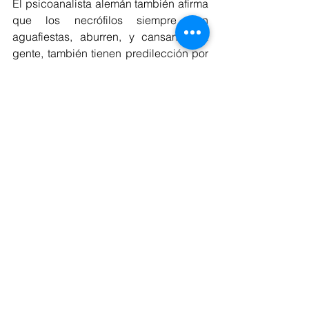
El psicoanalista alemán también afirma 
que los necrófilos siempre son 
aguafiestas, aburren, y cansan a la 
gente, también tienen predilección por 
el pasado y lo consideran sagrado, 
“los muertos mandan a los vivos”; de 
forma contraria ven a lo nuevo como 
algo peligroso en contra del orden 
natural de las cosas.
Finalmente, y el punto que puede ser 
un poco polémico, es que las personas 
con tendencias necrófilas suelen tener 
una peculiar relación con el color, 
Fromm considera que los necrófilos 
prefieren vestir prendas con los colores 
que absorben la luz como el negro en 
lugar de los de los colores radiantes y 
vivos.
Aún falta mucho por estudiar la 