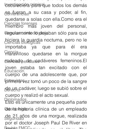
Investigación criminal
oscureciera para que todos los demás 
se fueran a su casa y poder, al fin, 
Conferencias
quedarse a solas con ella.Como era el 
Ciencias forenses
miembro más joven del personal, 
regularmente lo dejaban sólo para que 
Ciencias criminológicas
hiciera la guardia nocturna, pero no le 
Ciencias biológicas
importaba ya que para él era 
Ciencia
maravilloso quedarse en la morgue 
rodeado de cadáveres femeninos.El 
Ciencias periciales
joven estaba tan excitado con el 
Educación
cuerpo de una adolescente que, por 
Entrevistas
primera vez tomó un poco de la sangre 
de un cadáver, luego se subió sobre el 
Derecho
cuerpo y realizó el acto sexual.
Diplomados
Esto es únicamente una pequeña parte 
de la historia clínica de un empleado 
Odontología
de 21 años de una morgue, realizada 
Seguridad
por el doctor Joseph Paul De River en 
Revista FMCC