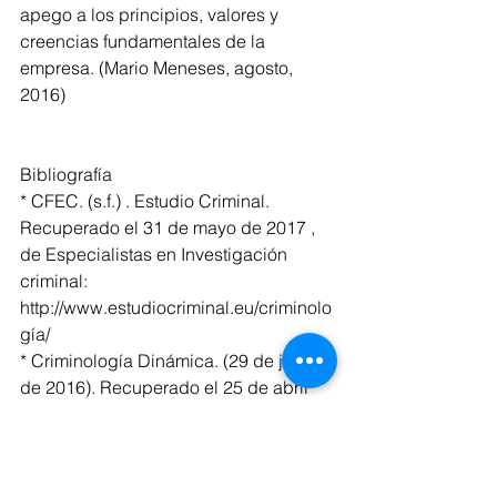
apego a los principios, valores y 
creencias fundamentales de la 
empresa. (Mario Meneses, agosto, 
2016)
Bibliografía
* CFEC. (s.f.) . Estudio Criminal. 
Recuperado el 31 de mayo de 2017 , 
de Especialistas en Investigación 
criminal: 
http://www.estudiocriminal.eu/criminolo
gía/
* Criminología Dinámica. (29 de julio 
de 2016). Recuperado el 25 de abril 
del 2018, de José Luis Prieto: 
http://www.criminologiadinamica.com/2
016/07/29/criminologia-corporativa/
* Diccionario ABC (2018). Diccionario 