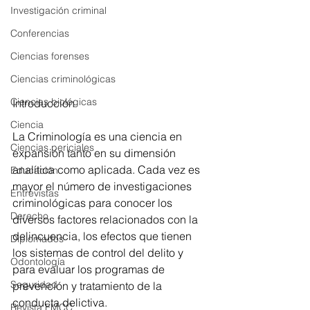
Investigación criminal
Conferencias
Ciencias forenses
Ciencias criminológicas
Ciencias biológicas
Introducción
Ciencia
La Criminología es una ciencia en 
Ciencias periciales
expansión tanto en su dimensión 
analítica como aplicada. Cada vez es 
Educación
mayor el número de investigaciones 
Entrevistas
criminológicas para conocer los 
Derecho
diversos factores relacionados con la 
delincuencia, los efectos que tienen 
Diplomados
los sistemas de control del delito y 
Odontología
para evaluar los programas de 
Seguridad
prevención y tratamiento de la 
conducta delictiva.
Revista FMCC