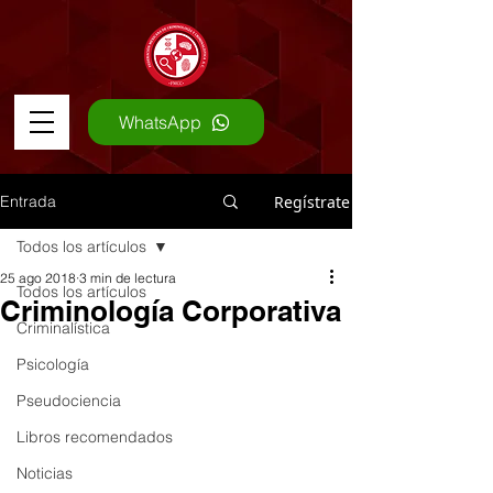
WhatsApp
Entrada
Regístrate
Todos los artículos
25 ago 2018
3 min de lectura
Todos los artículos
Criminología Corporativa
Criminalística
Psicología
Pseudociencia
Libros recomendados
Noticias