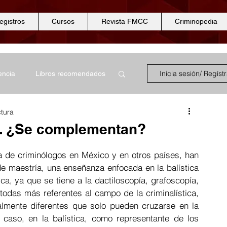
egistros
Cursos
Revista FMCC
Criminopedia
Inicia sesión/ Regíst
encia
Libros recomendados
ctura
encias forenses
a. ¿Se complementan?
 de criminólogos en México y en otros países, han 
Ciencias periciales
de maestría, una enseñanza enfocada en la balística 
ca, ya que se tiene a la dactiloscopía, grafoscopía, 
odas más referentes al campo de la criminalística, 
Odontología
Seguridad
almente diferentes que solo pueden cruzarse en la 
 caso, en la balística, como representante de los 