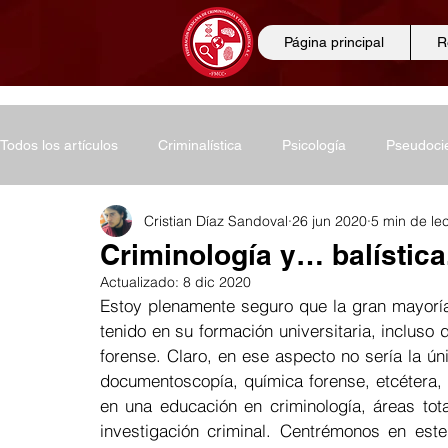
Página principal
R
Todos los artículos
Criminalística
Psicología
Pseudoci
Cristian Díaz Sandoval
26 jun 2020
5 min de le
Noticias
Investigación criminal
Conferencias
Ci
Criminología y… balístic
Actualizado:
8 dic 2020
Estoy plenamente seguro que la gran mayoría
Ciencias criminológicas
Ciencias biológicas
Ciencia
tenido en su formación universitaria, incluso 
forense. Claro, en ese aspecto no sería la úni
documentoscopía, química forense, etcétera, t
Educación
Entrevistas
Derecho
Diplomados
en una educación en criminología, áreas tot
investigación criminal. Centrémonos en este