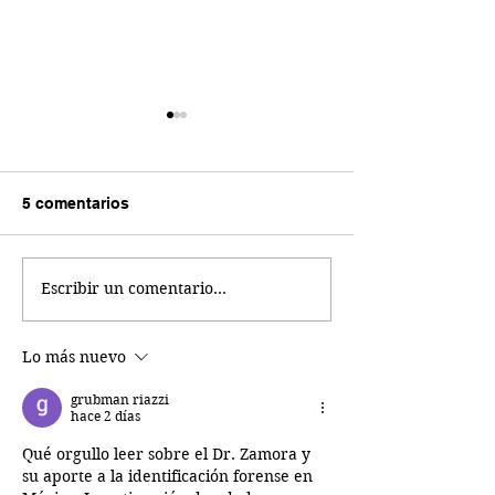
Qué es la certif
cuál es su impo
En este artículo, 
5 comentarios
qué es la certifica
beneficios y cómo
obtener un certifi
Escribir un comentario...
Qué es un diplomado y
FMCC.
cuál es su importancia
Lo más nuevo
grubman riazzi
hace 2 días
Qué orgullo leer sobre el Dr. Zamora y 
su aporte a la identificación forense en 