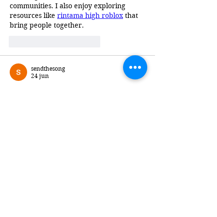
communities. I also enjoy exploring 
resources like 
rintama high roblox
 that 
bring people together.
Me gusta
Reaccionar
sendthesong
24 jun
El trabajo del Dr. Arturo Zamora es un 
gran avance en la identificación de 
personas desaparecidas en México. Su 
enfoque innovador en la estimación de 
edad sin duda marcará la diferencia en 
el campo forense. 
paint hide and seek
Me gusta
Reaccionar
Cazares Marshall
28 may
In 
Kingdom of Marionettes
, the tragedy 