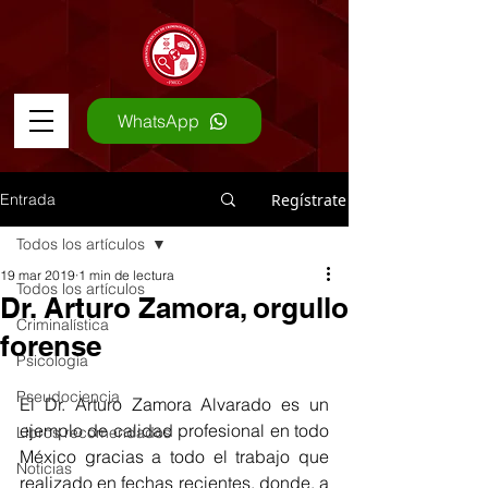
WhatsApp
Entrada
Regístrate
Todos los artículos
19 mar 2019
1 min de lectura
Todos los artículos
Dr. Arturo Zamora, orgullo
Criminalística
forense
Psicología
Pseudociencia
El Dr. Arturo Zamora Alvarado es un 
ejemplo de calidad profesional en todo 
Libros recomendados
México gracias a todo el trabajo que 
Noticias
realizado en fechas recientes, donde, a 