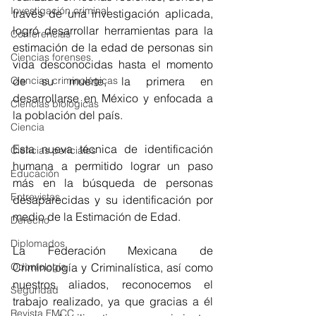
Investigación criminal
través de una investigación aplicada, 
logró desarrollar herramientas para la 
Conferencias
estimación de la edad de personas sin 
Ciencias forenses
vida desconocidas hasta el momento 
Ciencias criminológicas
de su muerte, la primera en 
desarrollarse en México y enfocada a 
Ciencias biológicas
la población del país. 
Ciencia
Esta nueva técnica de identificación 
Ciencias periciales
humana a permitido lograr un paso 
Educación
más en la búsqueda de personas 
Entrevistas
desaparecidas y su identificación por 
medio de la Estimación de Edad. 
Derecho
Diplomados
La Federación Mexicana de 
Odontología
Criminología y Criminalística, así como 
nuestros aliados, reconocemos el 
Seguridad
trabajo realizado, ya que gracias a él 
Revista FMCC