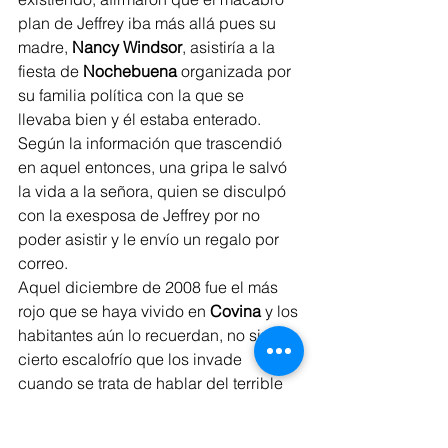
plan de Jeffrey iba más allá pues su 
madre, 
Nancy Windsor
, asistiría a la 
fiesta de 
Nochebuena
 organizada por 
su familia política con la que se 
llevaba bien y él estaba enterado. 
Según la información que trascendió 
en aquel entonces, una gripa le salvó 
la vida a la señora, quien se disculpó 
con la exesposa de Jeffrey por no 
poder asistir y le envío un regalo por 
correo.
Aquel diciembre de 2008 fue el más 
rojo que se haya vivido en 
Covina
 y los 
habitantes aún lo recuerdan, no sin un 
cierto escalofrío que los invade 
cuando se trata de hablar del terrible 
Santa Claus asesino que alguna vez 
fue un ciudadano ejemplar.