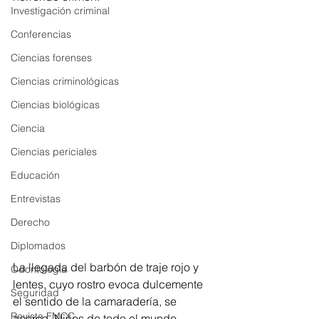
Investigación criminal
Conferencias
Ciencias forenses
Ciencias criminológicas
Ciencias biológicas
Ciencia
Ciencias periciales
Educación
Entrevistas
Derecho
Diplomados
La llegada del barbón de traje rojo y 
Odontología
lentes, cuyo rostro evoca dulcemente 
Seguridad
el sentido de la camaradería, se 
Revista FMCC
acerca. Niños de todo el mundo 