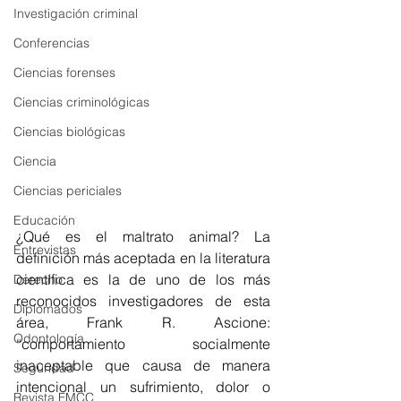
Investigación criminal
Conferencias
Ciencias forenses
Ciencias criminológicas
Ciencias biológicas
Ciencia
Ciencias periciales
Educación
¿Qué es el maltrato animal? La 
Entrevistas
definición más aceptada en la literatura 
científica es la de uno de los más 
Derecho
reconocidos investigadores de esta 
Diplomados
área, Frank R. Ascione: 
Odontología
“comportamiento socialmente 
inaceptable que causa de manera 
Seguridad
intencional un sufrimiento, dolor o 
Revista FMCC