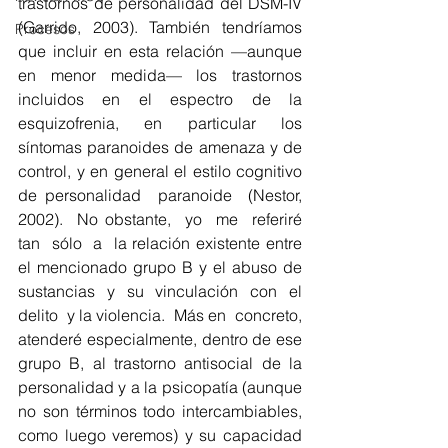
trastornos de personalidad del DSM-IV 
(Garrido, 2003). También tendríamos 
Procesos
que incluir en esta relación —aunque 
en menor medida— los trastornos 
incluidos en el espectro de la 
esquizofrenia, en particular los 
síntomas paranoides de amenaza y de 
control, y en general el estilo cognitivo 
de personalidad  paranoide  (Nestor,  
2002).  No obstante,  yo  me  referiré  
tan  sólo  a  la relación existente entre 
el mencionado grupo B y el abuso de 
sustancias y su vinculación con el 
delito  y la violencia.  Más en  concreto,  
atenderé especialmente, dentro de ese 
grupo B, al trastorno antisocial de la 
personalidad y a la psicopatía (aunque 
no son términos todo intercambiables, 
como luego veremos) y su capacidad 