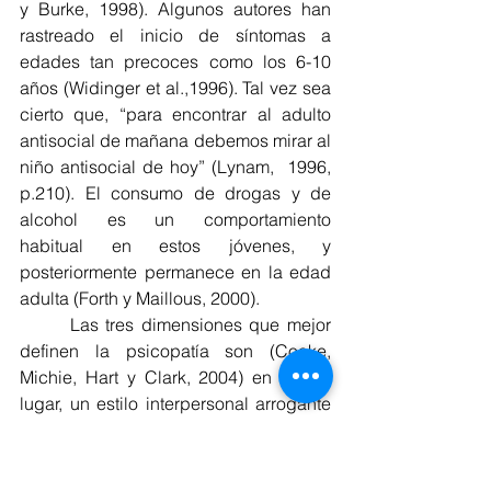
y Burke, 1998). Algunos autores han 
rastreado el inicio de síntomas a 
edades tan precoces como los 6-10 
años (Widinger et al.,1996). Tal vez sea 
cierto que, “para encontrar al adulto 
antisocial de mañana debemos mirar al 
niño antisocial de hoy” (Lynam,  1996,  
p.210).  El  consumo  de  drogas  y  de  
alcohol  es  un  comportamiento 
habitual en estos jóvenes, y 
posteriormente permanece en la edad 
adulta (Forth y Maillous, 2000).
       Las tres dimensiones que mejor 
definen la psicopatía son (Cooke, 
Michie, Hart y Clark, 2004) en primer 
lugar, un estilo interpersonal arrogante 
y manipulador que caracteriza a un 
sujeto con encanto superficial y con un 
auto-concepto desmesurado que sabe 