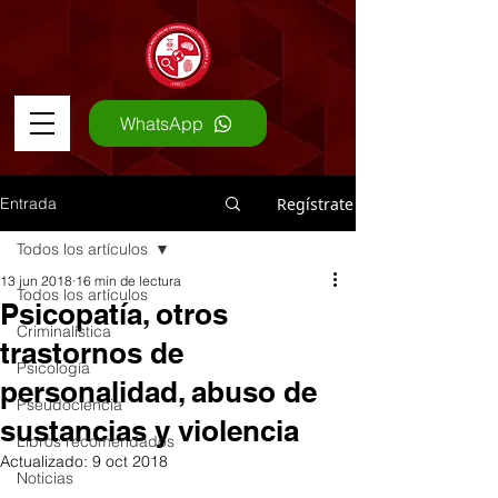
WhatsApp
Entrada
Regístrate
Todos los artículos
13 jun 2018
16 min de lectura
Todos los artículos
Psicopatía, otros
Criminalística
trastornos de
Psicología
personalidad, abuso de
Pseudociencia
sustancias y violencia
Libros recomendados
Actualizado:
9 oct 2018
Noticias