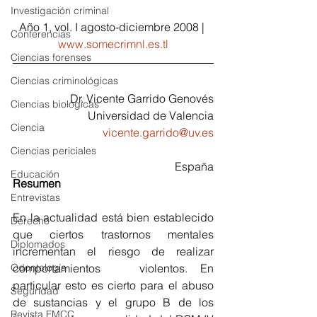
Investigación criminal
Año 1, vol. I agosto-diciembre 2008 | 
Conferencias
www.somecrimnl.es.tl
Ciencias forenses
Ciencias criminológicas
Dr. Vicente Garrido Genovés
Ciencias biológicas
Universidad de Valencia
Ciencia
vicente.garrido@uv.es
Ciencias periciales
España
Educación
Resumen
Entrevistas
En la actualidad está bien establecido 
Derecho
que ciertos trastornos mentales 
Diplomados
incrementan el riesgo de realizar 
Odontología
comportamientos   violentos. En 
particular esto es cierto para el abuso 
Seguridad
de sustancias y el grupo B de los 
Revista FMCC