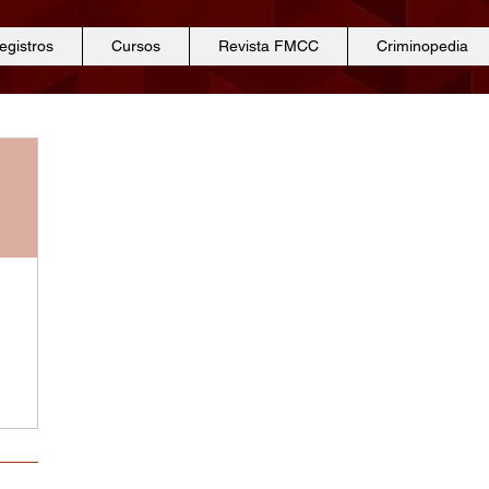
egistros
Cursos
Revista FMCC
Criminopedia