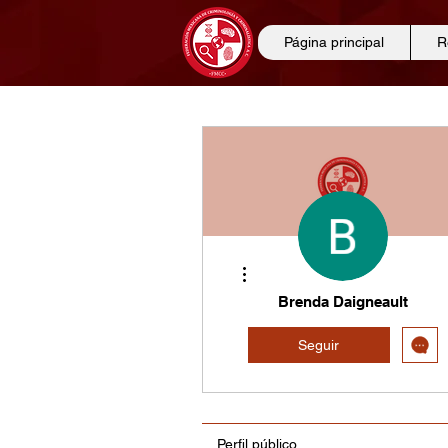
Página principal
R
Más acciones
Brenda Daigneault
Seguir
Perfil público