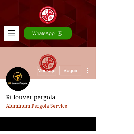
WhatsApp
Más acciones
Mensaje
Seguir
Rt louver pergola
Aluminum Pergola Service