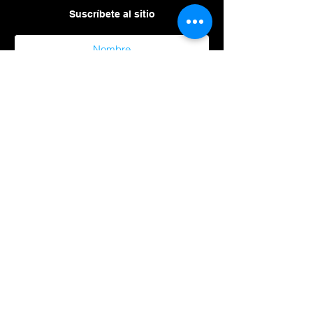
Suscríbete al sitio
Suscribirme al sitio
Aviso de
privacidad
Enviar
Sin ciencia, no hay futuro