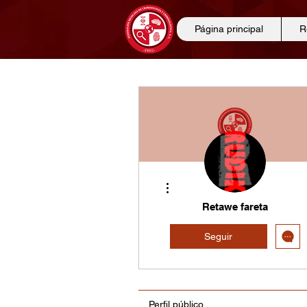
Página principal
R
Más acciones
Retawe fareta
Seguir
Perfil público