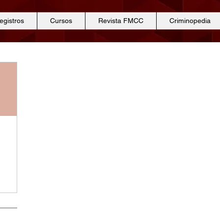
egistros
Cursos
Revista FMCC
Criminopedia