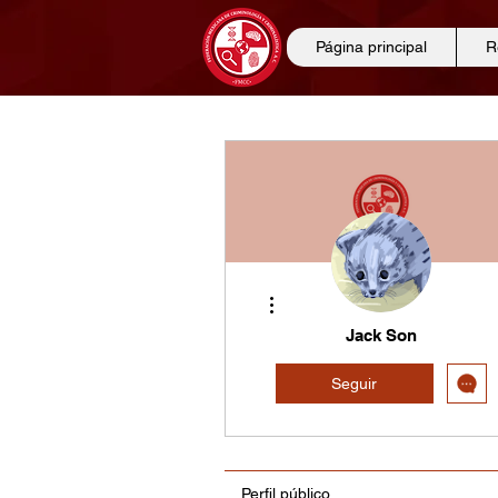
Página principal
R
Más acciones
Jack Son
Seguir
Perfil público