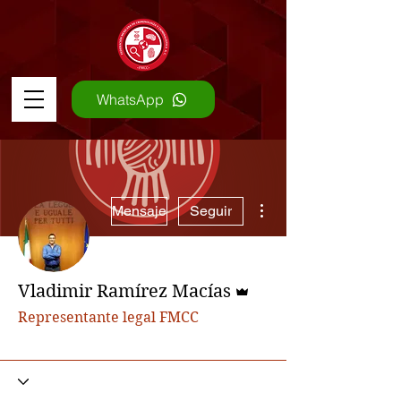
WhatsApp
Más acciones
Mensaje
Seguir
Administrador
Vladimir Ramírez Macías
Representante legal FMCC
+
4