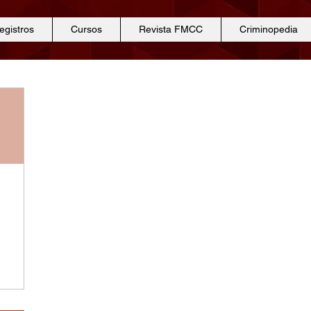
egistros
Cursos
Revista FMCC
Criminopedia