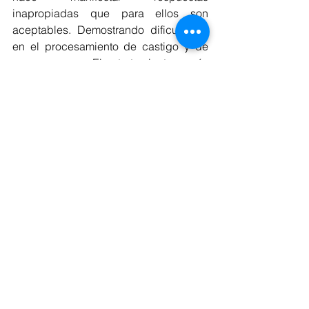
inapropiadas que para ellos son 
aceptables. Demostrando dificultades 
en el procesamiento de castigo y de 
recompensa. El tratamiento más 
utilizado es psicoterapia cognitivo-
conductual.
No debemos habituarnos a las nuevas 
actitudes de los niños, no podemos 
otorgar normalidad a algo que impacta 
su vida y la relación con los demás. 
Podemos prevenir personas 
antisociales desde la infancia.
Fuentes:
Ezpeleta, L. Toro, J. (2014). Trastorno 
Negativista Desafiante (TND). En 