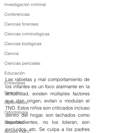
Investigación criminal
Conferencias
Ciencias forenses
Ciencias criminológicas
Ciencias biológicas
Ciencia
Ciencias periciales
Educación
Las rabietas y mal comportamiento de 
Entrevistas
los infantes es un foco alarmante en la 
Derecho
actualidad, existen múltiples factores 
que dan origen, evitan o modulan el 
Diplomados
TND. Estos niños son criticados incluso 
Odontología
dentro del hogar, son tachados como 
desobedientes, no los toleran, son 
Seguridad
excluidos, etc. Se culpa a los padres 
Revista FMCC