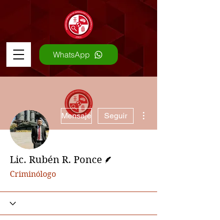
WhatsApp
Más acciones
Mensaje
Seguir
Escritor
Lic. Rubén R. Ponce
Criminólogo