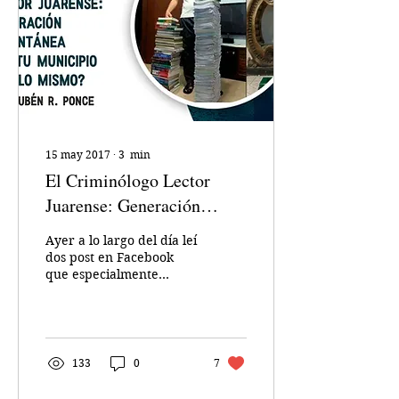
15 may 2017
∙
3
min
El Criminólogo Lector
Juarense: Generación
Espontánea ¿En tu
Ayer a lo largo del día leí
municipio pasa lo mismo?
dos post en Facebook
que especialmente
llamaron mi atención,
pero fue hasta que salí
de la oficina, mientras...
133
0
7