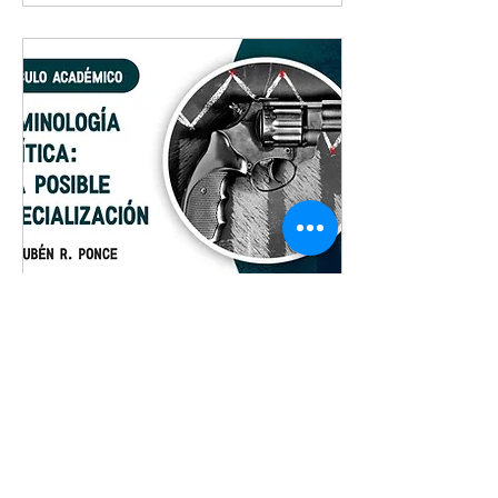
16 abr 2017
∙
4
min
Criminología Política: Una
Posible Especialización
Hablemos de
«Criminología Política»,
no confundir con Política
Criminológica. Quizá su