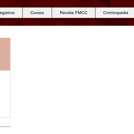
egistros
Cursos
Revista FMCC
Criminopedia