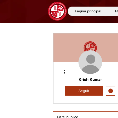
Página principal
R
Más acciones
Krish Kumar
Seguir
Perfil público