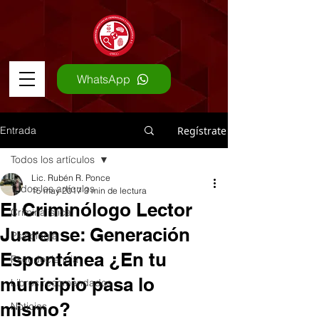
WhatsApp
Entrada
Regístrate
Todos los artículos
Lic. Rubén R. Ponce
Todos los artículos
15 may 2017
3 min de lectura
El Criminólogo Lector
Criminalística
Juarense: Generación
Psicología
Espontánea ¿En tu
Pseudociencia
municipio pasa lo
Libros recomendados
mismo?
Noticias