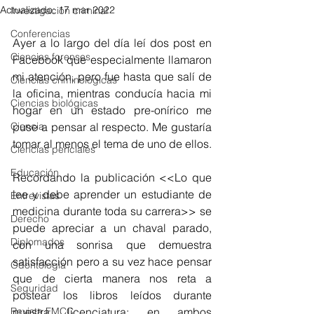
Actualizado:
17 mar 2022
Investigación criminal
Conferencias
Ayer a lo largo del día leí dos post en 
Ciencias forenses
Facebook que especialmente llamaron 
mi atención, pero fue hasta que salí de 
Ciencias criminológicas
la oficina, mientras conducía hacia mi 
Ciencias biológicas
hogar en un estado pre-onírico me 
Ciencia
puse a pensar al respecto. Me gustaría 
tomar al menos el tema de uno de ellos.
Ciencias periciales
Educación
Recordando la publicación <<Lo que 
lee y debe aprender un estudiante de 
Entrevistas
medicina durante toda su carrera>> se 
Derecho
puede apreciar a un chaval parado, 
Diplomados
con una sonrisa que demuestra 
satisfacción pero a su vez hace pensar 
Odontología
que de cierta manera nos reta a 
Seguridad
postear los libros leídos durante 
Revista FMCC
nuestra licenciatura; en ambos 