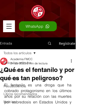
WhatsApp
Entrada
Regístrate
Todos los artículos
Academia FMCC
Todos los artículos
24 abr 2023
2 min de lectura
¿Qué es el fentanilo y por
Criminalística
qué es tan peligroso?
Psicología
El fentanilo es una droga que ha 
Pseudociencia
cobrado protagonismo en los últimos 
Libros recomendados
años por su relación con las muertes 
Noticias
por sobredosis en Estados Unidos y 