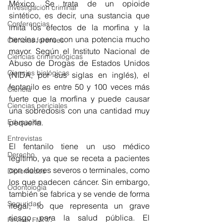
México. Se trata de un opioide 
Investigación criminal
sintético, es decir, una sustancia que 
Conferencias
imita los efectos de la morfina y la 
heroína, pero con una potencia mucho 
Ciencias forenses
mayor. Según el Instituto Nacional de 
Ciencias criminológicas
Abuso de Drogas de Estados Unidos 
Ciencias biológicas
(NIDA, por sus siglas en inglés), el 
fentanilo es entre 50 y 100 veces más 
Ciencia
fuerte que la morfina y puede causar 
Ciencias periciales
una sobredosis con una cantidad muy 
Educación
pequeña.
Entrevistas
El fentanilo tiene un uso médico 
Derecho
legítimo, ya que se receta a pacientes 
con dolores severos o terminales, como 
Diplomados
los que padecen cáncer. Sin embargo, 
Odontología
también se fabrica y se vende de forma 
Seguridad
ilegal, lo que representa un grave 
riesgo para la salud pública. El 
Revista FMCC