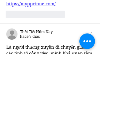
https://myppcinne.com/
Me gusta
Reaccionar
Thời Tiết Hôm Nay
hace 7 días
Là người thường xuyên di chuyển giữa 
các tỉnh vì công việc, mình khá quan tâm 
việc tra cứu thời tiết nhanh và chính xác, 
và 
Thời Tiết Hôm Nay Org
 đã trở thành 
trang mình ghé qua thường xuyên gần 
đây. Điều mình thích nhất là có thể tra 
cứu nhiều địa điểm khác nhau chỉ trong 
vài giây, không cần chuyển qua lại nhiều 
bước rườm rà. Thông tin hiển thị theo 
dạng biểu đồ trực quan giúp dễ…
Mostrar más
Me gusta
Reaccionar