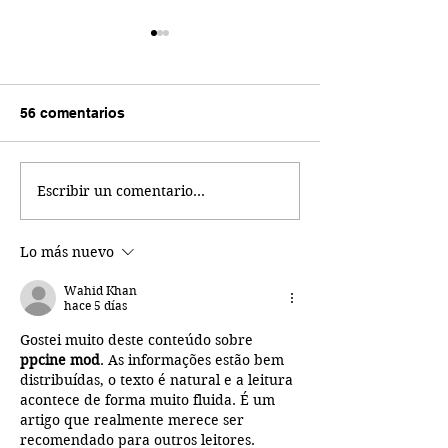
56 comentarios
Escribir un comentario...
Revista FMCC | Número
¿Por qué las
1 | Enero | 2023
Instituciones d
Seguridad en M
Lo más nuevo
están rebasadas
delincuencia?
Wahid Khan
hace 5 días
Gostei muito deste conteúdo sobre 
ppcine mod
. As informações estão bem 
distribuídas, o texto é natural e a leitura 
acontece de forma muito fluida. É um 
artigo que realmente merece ser 
recomendado para outros leitores.